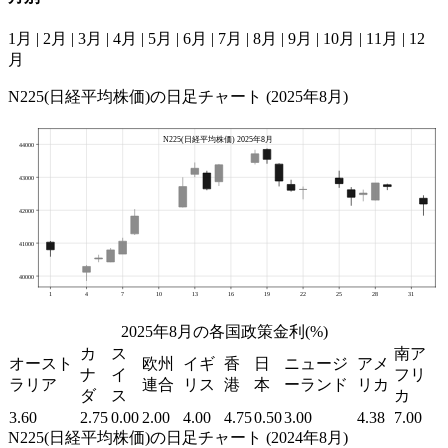
1月
|
2月
|
3月
|
4月
|
5月
|
6月
|
7月
|
8月
|
9月
|
10月
|
11月
|
12
月
N225(日経平均株価)の日足チャート (2025年8月)
2025年8月の各国政策金利(%)
カ
ス
南ア
オースト
欧州
イギ
香
日
ニュージ
アメ
ナ
イ
フリ
ラリア
連合
リス
港
本
ーランド
リカ
ダ
ス
カ
3.60
2.75
0.00
2.00
4.00
4.75
0.50
3.00
4.38
7.00
N225(日経平均株価)の日足チャート (2024年8月)