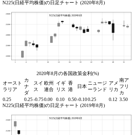
N225(日経平均株価)の日足チャート (2020年8月)
2020年8月の各国政策金利(%)
カ
南ア
オースト
スイ
欧州
イギ
香
ニュージ
アメ
ナ
日本
フリ
ラリア
ス
連合
リス
港
ーランド
リカ
ダ
カ
0.25
0.25
-0.75
0.00
0.10
0.50
-0.10
0.25
0.12
3.50
N225(日経平均株価)の日足チャート (2019年8月)