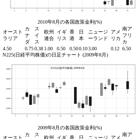
2010年8月の各国政策金利(%)
カ
ス
南ア
オースト
欧州
イギ
香
日
ニュージ
アメ
ナ
イ
フリ
ラリア
連合
リス
港
本
ーランド
リカ
ダ
ス
カ
4.50
0.75
0.38
1.00
0.50
0.50
0.10
3.00
0.12
6.50
N225(日経平均株価)の日足チャート (2009年8月)
2009年8月の各国政策金利(%)
カ
ス
南ア
オースト
欧州
イギ
香
日
ニュージ
アメ