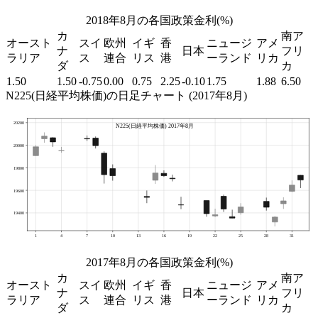
2018年8月の各国政策金利(%)
カ
南ア
オースト
スイ
欧州
イギ
香
ニュージ
アメ
ナ
日本
フリ
ラリア
ス
連合
リス
港
ーランド
リカ
ダ
カ
1.50
1.50
-0.75
0.00
0.75
2.25
-0.10
1.75
1.88
6.50
N225(日経平均株価)の日足チャート (2017年8月)
2017年8月の各国政策金利(%)
カ
南ア
オースト
スイ
欧州
イギ
香
ニュージ
アメ
ナ
日本
フリ
ラリア
ス
連合
リス
港
ーランド
リカ
ダ
カ