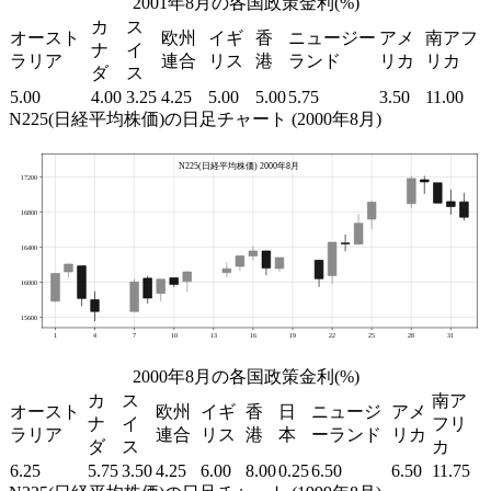
2001年8月の各国政策金利(%)
カ
ス
オースト
欧州
イギ
香
ニュージー
アメ
南アフ
ナ
イ
ラリア
連合
リス
港
ランド
リカ
リカ
ダ
ス
5.00
4.00
3.25
4.25
5.00
5.00
5.75
3.50
11.00
N225(日経平均株価)の日足チャート (2000年8月)
2000年8月の各国政策金利(%)
カ
ス
南ア
オースト
欧州
イギ
香
日
ニュージ
アメ
ナ
イ
フリ
ラリア
連合
リス
港
本
ーランド
リカ
ダ
ス
カ
6.25
5.75
3.50
4.25
6.00
8.00
0.25
6.50
6.50
11.75