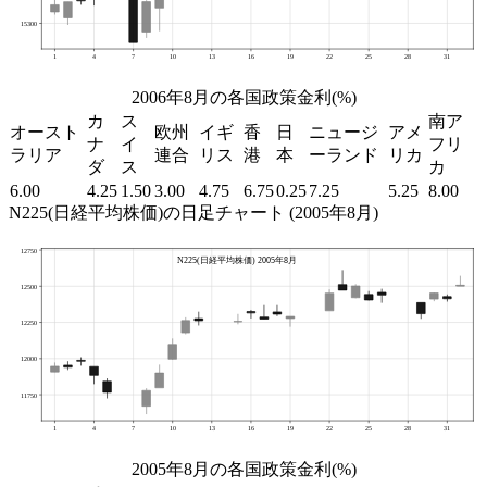
2006年8月の各国政策金利(%)
カ
ス
南ア
オースト
欧州
イギ
香
日
ニュージ
アメ
ナ
イ
フリ
ラリア
連合
リス
港
本
ーランド
リカ
ダ
ス
カ
6.00
4.25
1.50
3.00
4.75
6.75
0.25
7.25
5.25
8.00
N225(日経平均株価)の日足チャート (2005年8月)
2005年8月の各国政策金利(%)