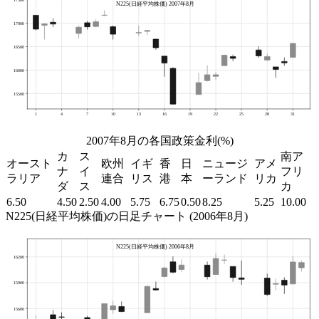
2007年8月の各国政策金利(%)
カ
ス
南ア
オースト
欧州
イギ
香
日
ニュージ
アメ
ナ
イ
フリ
ラリア
連合
リス
港
本
ーランド
リカ
ダ
ス
カ
6.50
4.50
2.50
4.00
5.75
6.75
0.50
8.25
5.25
10.00
N225(日経平均株価)の日足チャート (2006年8月)