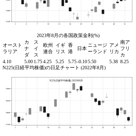
2023年8月の各国政策金利(%)
カ
ス
南ア
オースト
欧州
イギ
香
ニュージ
アメ
ナ
イ
日本
フリ
ラリア
連合
リス
港
ーランド
リカ
ダ
ス
カ
4.10
5.00
1.75
4.25
5.25
5.75
-0.10
5.50
5.38
8.25
N225(日経平均株価)の日足チャート (2022年8月)