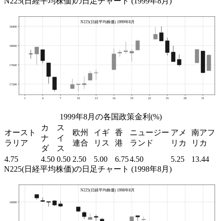
N225(日経平均株価)の日足チャート (1999年8月)
1999年8月の各国政策金利(%)
カ
ス
オースト
欧州
イギ
香
ニュージー
アメ
南アフ
ナ
イ
ラリア
連合
リス
港
ランド
リカ
リカ
ダ
ス
4.75
4.50
0.50
2.50
5.00
6.75
4.50
5.25
13.44
N225(日経平均株価)の日足チャート (1998年8月)