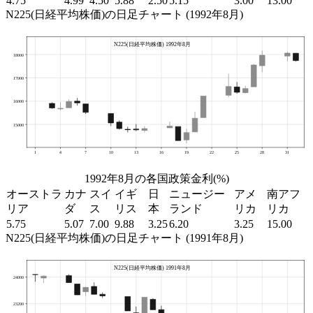
4.75
4.99
4.50
5.88
2.50
5.15
3.00
13.00
N225(日経平均株価)の日足チャート (1992年8月)
1992年8月の各国政策金利(%)
オーストラ
カナ
スイ
イギ
日
ニュージー
アメ
南アフ
リア
ダ
ス
リス
本
ランド
リカ
リカ
5.75
5.07
7.00
9.88
3.25
6.20
3.25
15.00
N225(日経平均株価)の日足チャート (1991年8月)