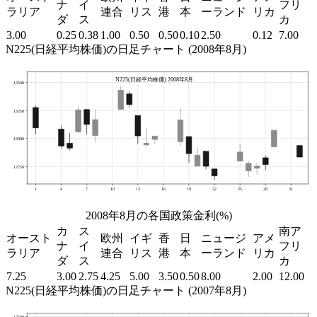
ナ
イ
フリ
ラリア
連合
リス
港
本
ーランド
リカ
ダ
ス
カ
3.00
0.25
0.38
1.00
0.50
0.50
0.10
2.50
0.12
7.00
N225(日経平均株価)の日足チャート (2008年8月)
2008年8月の各国政策金利(%)
カ
ス
南ア
オースト
欧州
イギ
香
日
ニュージ
アメ
ナ
イ
フリ
ラリア
連合
リス
港
本
ーランド
リカ
ダ
ス
カ
7.25
3.00
2.75
4.25
5.00
3.50
0.50
8.00
2.00
12.00
N225(日経平均株価)の日足チャート (2007年8月)