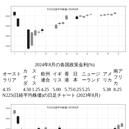
2024年8月の各国政策金利(%)
カ
ス
南ア
オースト
欧州
イギ
香
日
ニュージ
アメ
ナ
イ
フリ
ラリア
連合
リス
港
本
ーランド
リカ
ダ
ス
カ
4.35
4.50
1.25
4.25
5.00
5.75
0.25
5.25
5.38
8.25
N225(日経平均株価)の日足チャート (2023年8月)