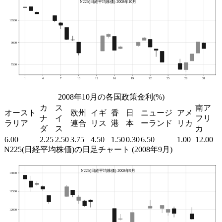
2008年10月の各国政策金利(%)
カ
ス
南ア
オースト
欧州
イギ
香
日
ニュージ
アメ
ナ
イ
フリ
ラリア
連合
リス
港
本
ーランド
リカ
ダ
ス
カ
6.00
2.25
2.50
3.75
4.50
1.50
0.30
6.50
1.00
12.00
N225(日経平均株価)の日足チャート (2008年9月)