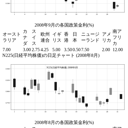
2008年9月の各国政策金利(%)
カ
ス
南ア
オースト
欧州
イギ
香
日
ニュージ
アメ
ナ
イ
フリ
ラリア
連合
リス
港
本
ーランド
リカ
ダ
ス
カ
7.00
3.00
2.75
4.25
5.00
3.50
0.50
7.50
2.00
12.00
N225(日経平均株価)の日足チャート (2008年8月)
2008年8月の各国政策金利(%)