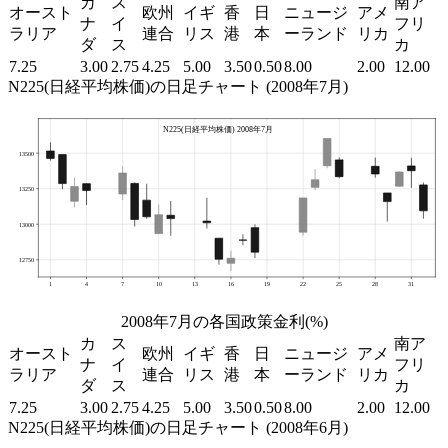
カ
ス
南ア
オースト
欧州
イギ
香
日
ニュージ
アメ
ナ
イ
フリ
ラリア
連合
リス
港
本
ーランド
リカ
ダ
ス
カ
7.25
3.00
2.75
4.25
5.00
3.50
0.50
8.00
2.00
12.00
N225(日経平均株価)の日足チャート (2008年7月)
2008年7月の各国政策金利(%)
カ
ス
南ア
オースト
欧州
イギ
香
日
ニュージ
アメ
ナ
イ
フリ
ラリア
連合
リス
港
本
ーランド
リカ
ダ
ス
カ
7.25
3.00
2.75
4.25
5.00
3.50
0.50
8.00
2.00
12.00
N225(日経平均株価)の日足チャート (2008年6月)