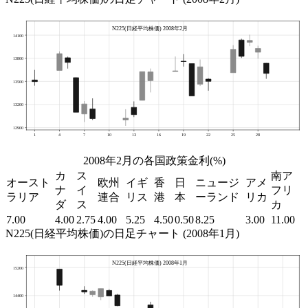
2008年2月の各国政策金利(%)
カ
ス
南ア
オースト
欧州
イギ
香
日
ニュージ
アメ
ナ
イ
フリ
ラリア
連合
リス
港
本
ーランド
リカ
ダ
ス
カ
7.00
4.00
2.75
4.00
5.25
4.50
0.50
8.25
3.00
11.00
N225(日経平均株価)の日足チャート (2008年1月)