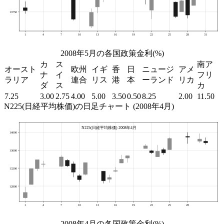
2008年5月の各国政策金利(%)
カ
ス
南ア
オースト
欧州
イギ
香
日
ニュージ
アメ
ナ
イ
フリ
ラリア
連合
リス
港
本
ーランド
リカ
ダ
ス
カ
7.25
3.00
2.75
4.00
5.00
3.50
0.50
8.25
2.00
11.50
N225(日経平均株価)の日足チャート (2008年4月)
2008年4月の各国政策金利(%)