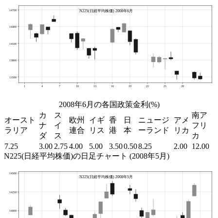
2008年6月の各国政策金利(%)
カ
ス
南ア
オースト
欧州
イギ
香
日
ニュージ
アメ
ナ
イ
フリ
ラリア
連合
リス
港
本
ーランド
リカ
ダ
ス
カ
7.25
3.00
2.75
4.00
5.00
3.50
0.50
8.25
2.00
12.00
N225(日経平均株価)の日足チャート (2008年5月)