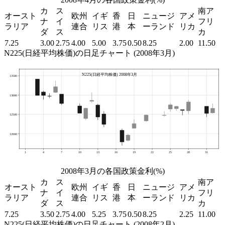
カ
ス
南ア
オースト
欧州
イギ
香
日
ニュージ
アメ
ナ
イ
フリ
ラリア
連合
リス
港
本
ーランド
リカ
ダ
ス
カ
7.25
3.00
2.75
4.00
5.00
3.75
0.50
8.25
2.00
11.50
N225(日経平均株価)の日足チャート (2008年3月)
2008年3月の各国政策金利(%)
カ
ス
南ア
オースト
欧州
イギ
香
日
ニュージ
アメ
ナ
イ
フリ
ラリア
連合
リス
港
本
ーランド
リカ
ダ
ス
カ
7.25
3.50
2.75
4.00
5.25
3.75
0.50
8.25
2.25
11.00
N225(日経平均株価)の日足チャート (2008年2月)