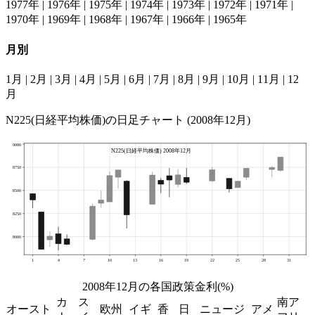
1977年
|
1976年
|
1975年
|
1974年
|
1973年
|
1972年
|
1971年
|
1970年
|
1969年
|
1968年
|
1967年
|
1966年
|
1965年
月別
1月
|
2月
|
3月
|
4月
|
5月
|
6月
|
7月
|
8月
|
9月
|
10月
|
11月
|
12
月
N225(日経平均株価)の日足チャート (2008年12月)
2008年12月の各国政策金利(%)
カ
ス
南ア
オースト
欧州
イギ
香
日
ニュージ
アメ